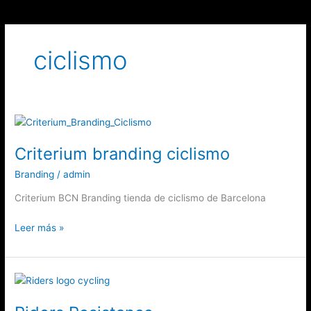
Ir
al
contenido
ciclismo
Criterium
branding
Criterium branding ciclismo
ciclismo
Branding
/
admin
Criterium BCN Branding tienda de ciclismo de Barcelona
Leer más »
Riders
Resistance