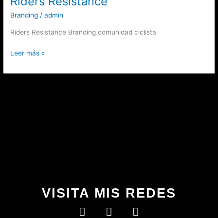
Riders Resistance
Branding
/
admin
Riders Resistance Branding comunidad ciclista
Leer más »
VISITA MIS REDES
I
T
B
n
h
e